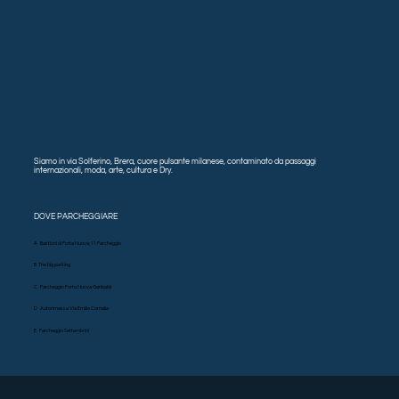
Siamo in via Solferino, Brera, cuore pulsante milanese, contaminato da passaggi
internazionali, moda, arte, cultura e Dry.
DOVE PARCHEGGIARE
A Bastioni di Porta Nuova, 11 Parcheggio
B The big parking
C Parcheggio Porta Nuova Garibaldi
D Autorimessa Via Emilio Cornalia
E Parcheggio Settembrini