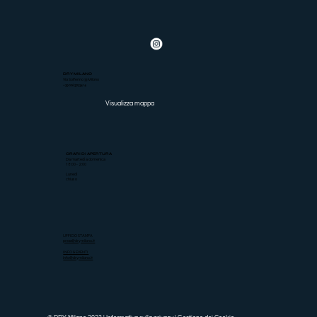
DRY MILANO
Via Solferino 33 Milano
+390263793414
Visualizza mappa
ORARI DI APERTURA
Da martedì a domenica
18:00 - 2:00
Lunedì
chiuso
UFFICIO STAMPA
press@drymilano.it
INFO & EVENTI
info@drymilano.it