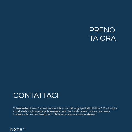
PRENO
TA ORA
CONTATTACI
Volete festeggiare un'occasione speciale in uno dei luoghi più belli di Milano? Con i migliori
cocktail e le migliori pizze, potete essere certi che il vostro evento sarà un successo.
Inviateci subito una richiesta con tutte le informazioni e vi risponderemo:
Nome